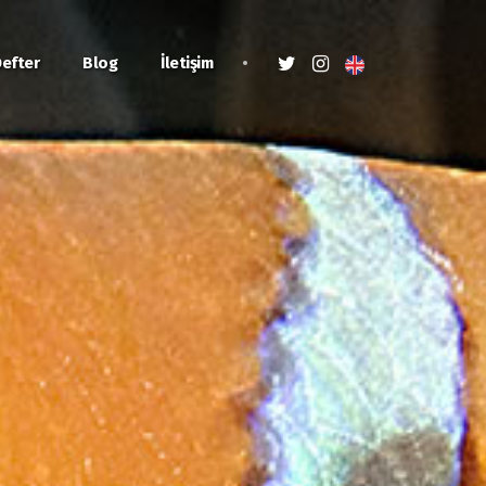
efter
Blog
İletişim